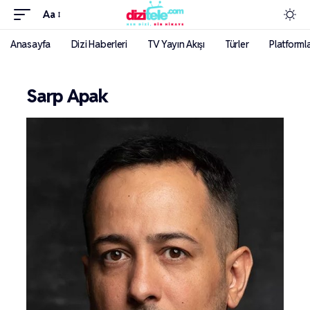
Aa
Anasayfa
Dizi Haberleri
TV Yayın Akışı
Türler
Platforml
Sarp Apak