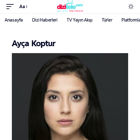
Aa
Anasayfa
Dizi Haberleri
TV Yayın Akışı
Türler
Platforml
Ayça Koptur