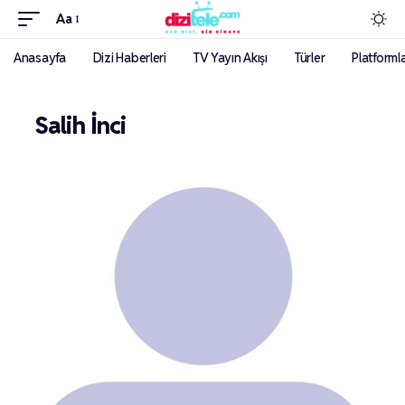
Aa
Anasayfa
Dizi Haberleri
TV Yayın Akışı
Türler
Platforml
Salih İnci