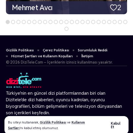
Mehmet Avcı
2
Gizlilik Politikası
Çerez Politikası
Sorumluluk Reddi
Hizmet Şartları ve Kullanım Koşulları
İletişim
© 2026 DiziTele.Com – İçeriklerin izinsiz kullanılması yasaktır.
Türkiye’nin en güncel dizi platformlarından biri olan
Dizitele
’de dizi haberleri, oyuncu kadroları, oyuncu
biyografileri, bölüm gelişmeleri ve televizyon dünyasından
son içerikleri keşfedin.
© 2026 Tüm Hakları Gizlidir.
Bu siteyi kullanarak,
Gizlilik Politikası
ve
Kullanım
Kabul
Et
Şartları
'nı kabul etmiş olursunuz.