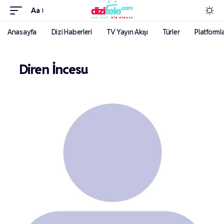
Aa
Anasayfa
Dizi Haberleri
TV Yayın Akışı
Türler
Platforml
Diren İncesu