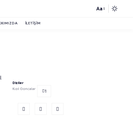
Aa
KKIMIZDA
İLETIŞIM
l
Diziler
Kızıl Goncalar
1