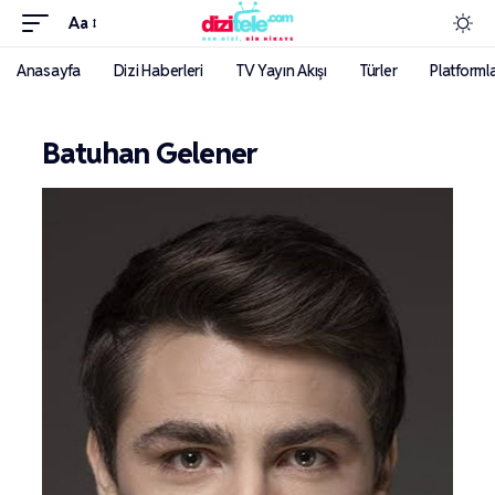
Aa
Anasayfa
Dizi Haberleri
TV Yayın Akışı
Türler
Platforml
Batuhan Gelener