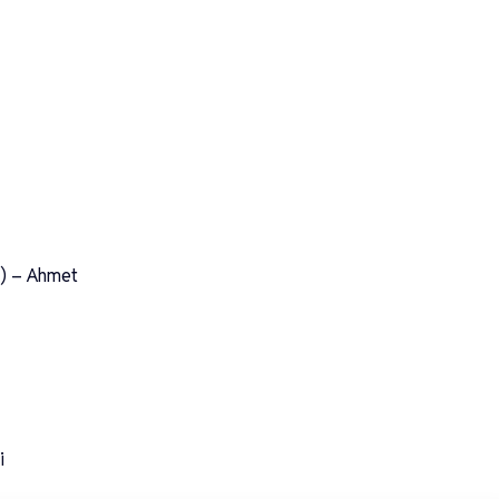
) – Ahmet
i