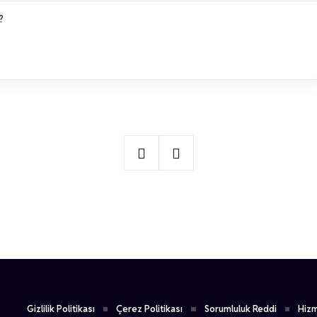
?
1
Suat Geyik
Gizlilik Politikası
Çerez Politikası
Sorumluluk Reddi
Hizm