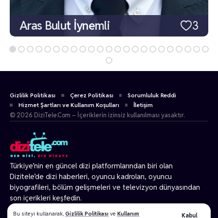
Aras Bulut İynemli
3
Gizlilik Politikası
Çerez Politikası
Sorumluluk Reddi
Hizmet Şartları ve Kullanım Koşulları
İletişim
© 2026 DiziTele.Com – İçeriklerin izinsiz kullanılması yasaktır.
Türkiye’nin en güncel dizi platformlarından biri olan
Dizitele
’de dizi haberleri, oyuncu kadroları, oyuncu
biyografileri, bölüm gelişmeleri ve televizyon dünyasından
son içerikleri keşfedin.
© 2026 Tüm Hakları Gizlidir.
Bu siteyi kullanarak,
Gizlilik Politikası
ve
Kullanım
Kabul