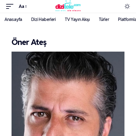
Aa
Anasayfa
Dizi Haberleri
TV Yayın Akışı
Türler
Platforml
Öner Ateş