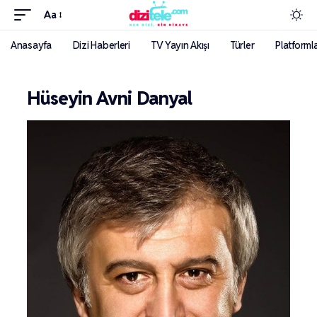
Aa
Anasayfa
Dizi Haberleri
TV Yayın Akışı
Türler
Platforml
Hüseyin Avni Danyal