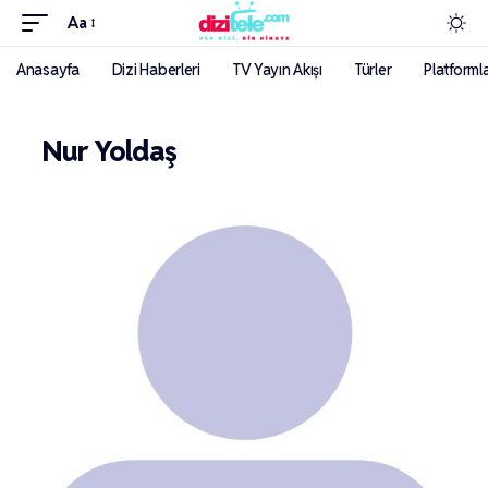
Aa
Anasayfa
Dizi Haberleri
TV Yayın Akışı
Türler
Platforml
Nur Yoldaş