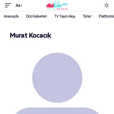
Aa
Anasayfa
Dizi Haberleri
TV Yayın Akışı
Türler
Platforml
Murat Kocacık