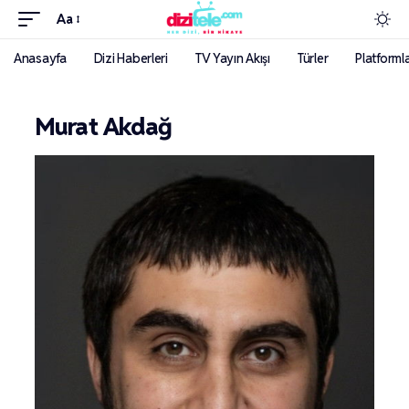
Aa
Anasayfa
Dizi Haberleri
TV Yayın Akışı
Türler
Platforml
Murat Akdağ