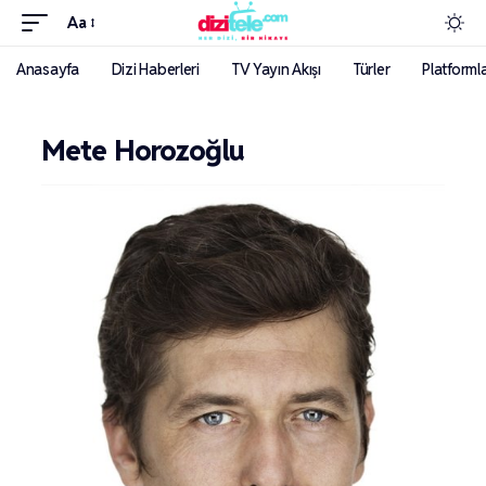
Aa
Anasayfa
Dizi Haberleri
TV Yayın Akışı
Türler
Platforml
Mete Horozoğlu