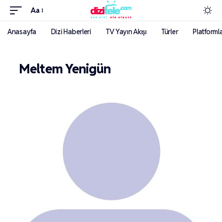
Aa
Anasayfa
Dizi Haberleri
TV Yayın Akışı
Türler
Platforml
Meltem Yenigün