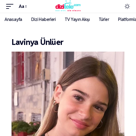
Aa
Anasayfa
Dizi Haberleri
TV Yayın Akışı
Türler
Platforml
Lavinya Ünlüer