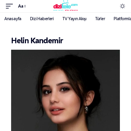
Aa
Anasayfa
Dizi Haberleri
TV Yayın Akışı
Türler
Platforml
Helin Kandemir