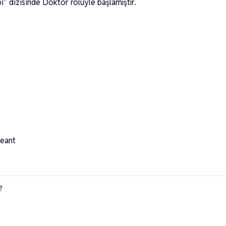
” dizisinde Doktor rolüyle başlamıştır.
geant
?