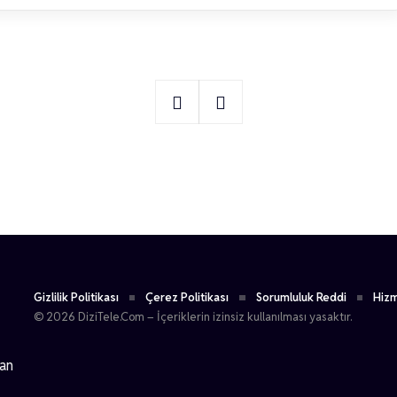
1
Görkem Gönenç
Gizlilik Politikası
Çerez Politikası
Sorumluluk Reddi
Hizm
© 2026 DiziTele.Com – İçeriklerin izinsiz kullanılması yasaktır.
dan