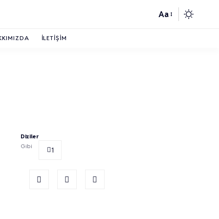
Aa
KKIMIZDA
İLETIŞIM
Diziler
Gibi
1