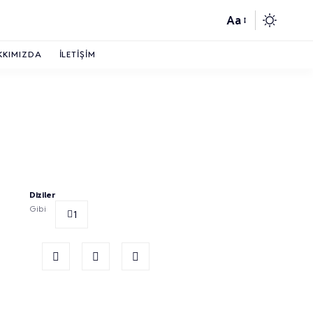
Aa
KKIMIZDA
İLETIŞIM
Diziler
Gibi
1