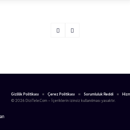
1
Görkem Gönenç
Gizlilik Politikası
Çerez Politikası
Sorumluluk Reddi
Hizm
© 2026 DiziTele.Com – İçeriklerin izinsiz kullanılması yasaktır.
dan