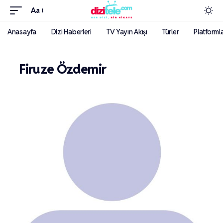
Aa
Anasayfa
Dizi Haberleri
TV Yayın Akışı
Türler
Platforml
Firuze Özdemir