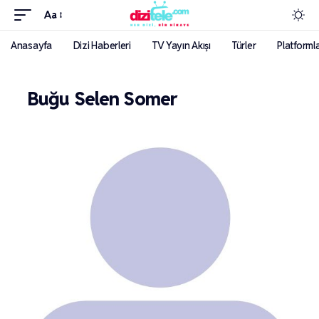
Aa
Anasayfa
Dizi Haberleri
TV Yayın Akışı
Türler
Platforml
Buğu Selen Somer