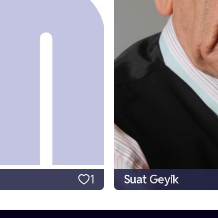
1
Suat Geyik