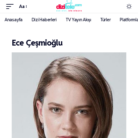
Aa
Anasayfa
Dizi Haberleri
TV Yayın Akışı
Türler
Platforml
Ece Çeşmioğlu