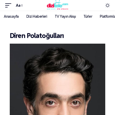
Aa
Anasayfa
Dizi Haberleri
TV Yayın Akışı
Türler
Platforml
Diren Polatoğulları