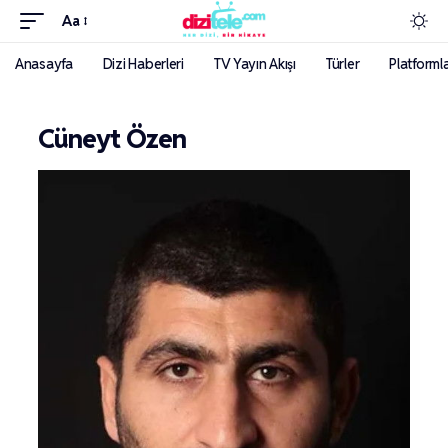
Aa
Anasayfa
Dizi Haberleri
TV Yayın Akışı
Türler
Platforml
Cüneyt Özen