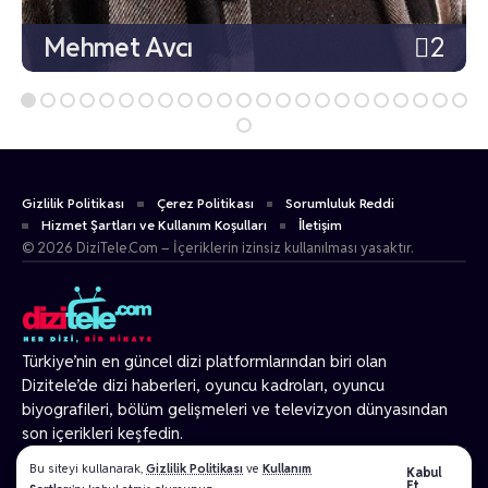
Mehmet Avcı
2
Gizlilik Politikası
Çerez Politikası
Sorumluluk Reddi
Hizmet Şartları ve Kullanım Koşulları
İletişim
© 2026 DiziTele.Com – İçeriklerin izinsiz kullanılması yasaktır.
Türkiye’nin en güncel dizi platformlarından biri olan
Dizitele
’de dizi haberleri, oyuncu kadroları, oyuncu
biyografileri, bölüm gelişmeleri ve televizyon dünyasından
son içerikleri keşfedin.
© 2026 Tüm Hakları Gizlidir.
Bu siteyi kullanarak,
Gizlilik Politikası
ve
Kullanım
Kabul
Et