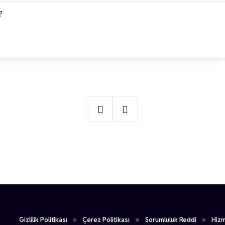
?
2
Alptekin Ertürk
Gizlilik Politikası
Çerez Politikası
Sorumluluk Reddi
Hizm