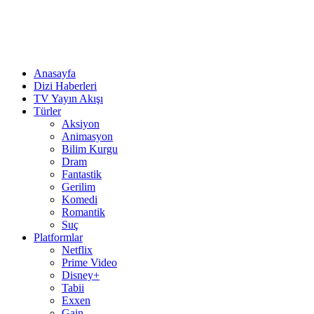
Anasayfa
Dizi Haberleri
TV Yayın Akışı
Türler
Aksiyon
Animasyon
Bilim Kurgu
Dram
Fantastik
Gerilim
Komedi
Romantik
Suç
Platformlar
Netflix
Prime Video
Disney+
Tabii
Exxen
Gain