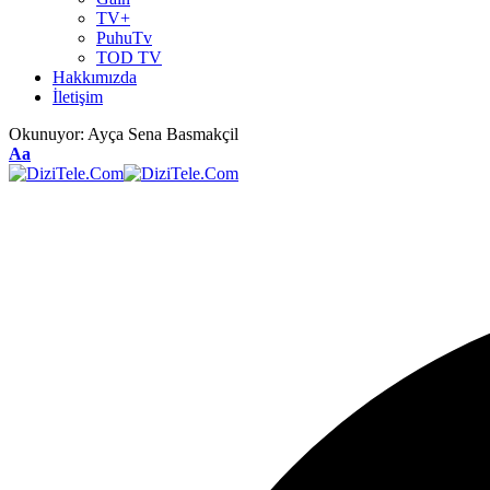
TV+
PuhuTv
TOD TV
Hakkımızda
İletişim
Okunuyor:
Ayça Sena Basmakçil
Aa