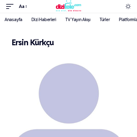
Aa
Anasayfa
Dizi Haberleri
TV Yayın Akışı
Türler
Platforml
Ersin Kürkçu