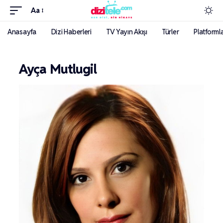
Aa
Anasayfa
Dizi Haberleri
TV Yayın Akışı
Türler
Platforml
Ayça Mutlugil