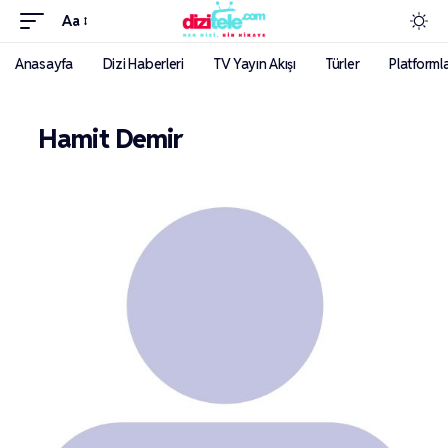
Aa
Anasayfa
Dizi Haberleri
TV Yayın Akışı
Türler
Platforml
Hamit Demir