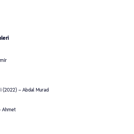
leri
emir
li (2022) – Abdal Murad
– Ahmet