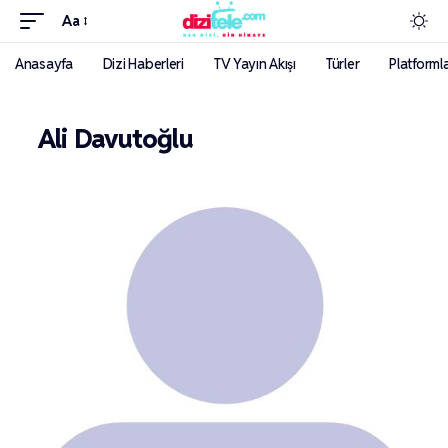
Aa
Anasayfa
Dizi Haberleri
TV Yayın Akışı
Türler
Platforml
Ali Davutoğlu