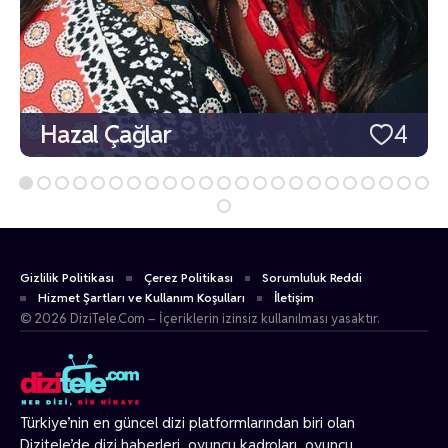
Hazal Çağlar
4
Gizlilik Politikası
Çerez Politikası
Sorumluluk Reddi
Hizmet Şartları ve Kullanım Koşulları
İletişim
© 2026 DiziTele.Com – İçeriklerin izinsiz kullanılması yasaktır.
Türkiye’nin en güncel dizi platformlarından biri olan
Dizitele
’de dizi haberleri, oyuncu kadroları, oyuncu