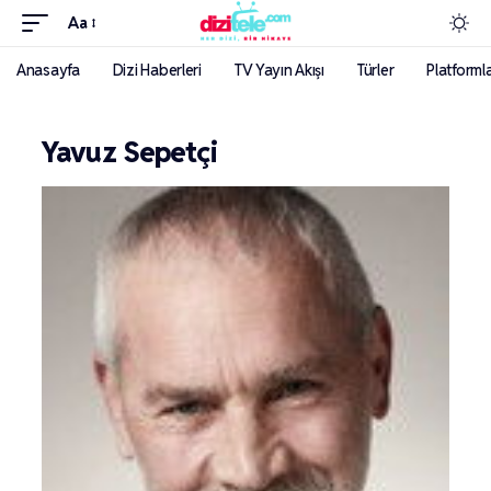
Aa
Anasayfa
Dizi Haberleri
TV Yayın Akışı
Türler
Platforml
Yavuz Sepetçi