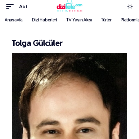
Aa
Anasayfa
Dizi Haberleri
TV Yayın Akışı
Türler
Platforml
Tolga Gülcüler