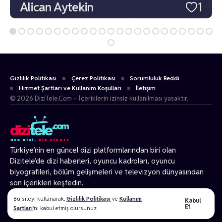
Alican Aytekin
1
Gizlilik Politikası
Çerez Politikası
Sorumluluk Reddi
Hizmet Şartları ve Kullanım Koşulları
İletişim
© 2026 DiziTele.Com – İçeriklerin izinsiz kullanılması yasaktır.
Türkiye’nin en güncel dizi platformlarından biri olan
Dizitele
’de dizi haberleri, oyuncu kadroları, oyuncu
biyografileri, bölüm gelişmeleri ve televizyon dünyasından
son içerikleri keşfedin.
© 2026 Tüm Hakları Gizlidir.
Bu siteyi kullanarak,
Gizlilik Politikası
ve
Kullanım
Kabul
Et
Şartları
'nı kabul etmiş olursunuz.