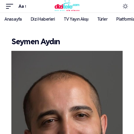
Aa
Anasayfa
Dizi Haberleri
TV Yayın Akışı
Türler
Platforml
Seymen Aydın