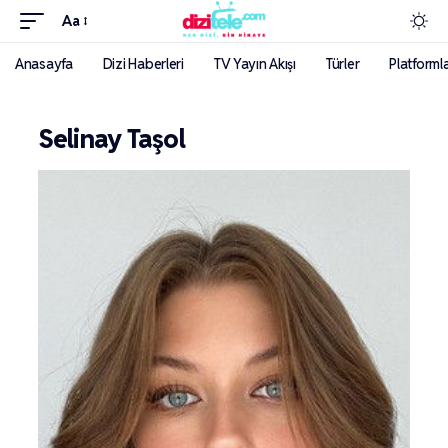
Aa
Anasayfa
Dizi Haberleri
TV Yayın Akışı
Türler
Platforml
Selinay Taşol