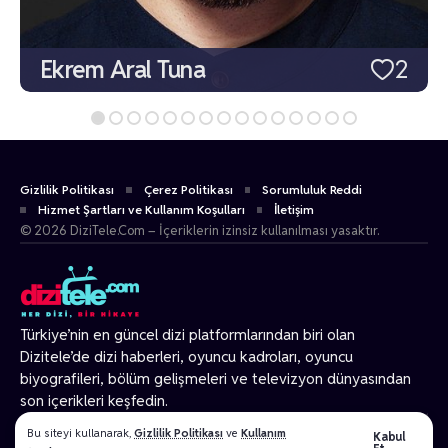
Ekrem Aral Tuna
2
Gizlilik Politikası
Çerez Politikası
Sorumluluk Reddi
Hizmet Şartları ve Kullanım Koşulları
İletişim
© 2026 DiziTele.Com – İçeriklerin izinsiz kullanılması yasaktır.
Türkiye’nin en güncel dizi platformlarından biri olan
Dizitele
’de dizi haberleri, oyuncu kadroları, oyuncu
biyografileri, bölüm gelişmeleri ve televizyon dünyasından
son içerikleri keşfedin.
© 2026 Tüm Hakları Gizlidir.
Bu siteyi kullanarak,
Gizlilik Politikası
ve
Kullanım
Kabul