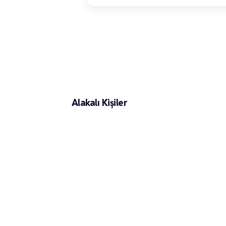
Damla Aslanalp
Alakalı Kişiler