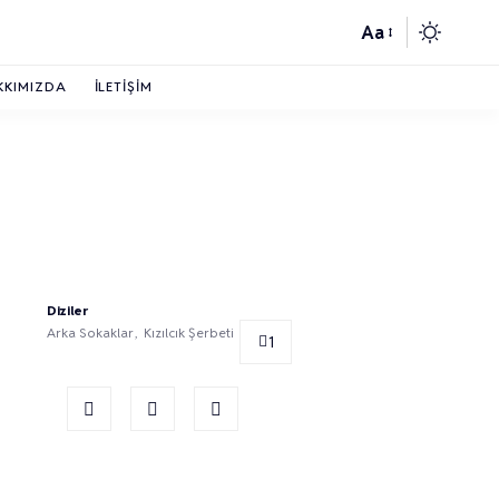
Aa
KKIMIZDA
İLETIŞIM
Diziler
Arka Sokaklar
Kızılcık Şerbeti
1