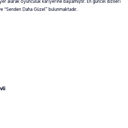
yer alarak oyunculuk kariyerine başlamıştır. En güncel dizileri
” ve “Senden Daha Güzel” bulunmaktadır.
vli