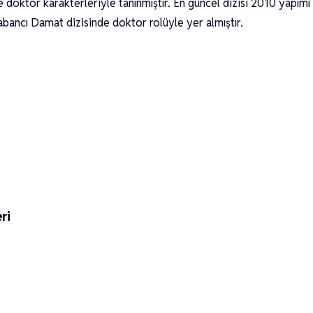
 doktor karakterleriyle tanınmıştır. En güncel dizisi 2010 yapımı
abancı Damat dizisinde doktor rolüyle yer almıştır.
ri