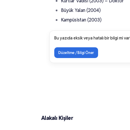
Kurtlar Vadisi (2003) – Doktor
Büyük Yalan (2004)
Kampüsistan (2003)
Bu yazıda eksik veya hatalı bir bilgi mi var
Düzeltme / Bilgi Öner
Arif Erkin
Alakalı Kişiler