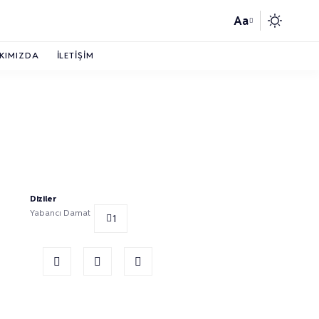
Aa
KIMIZDA
İLETIŞIM
Diziler
Yabancı Damat
1