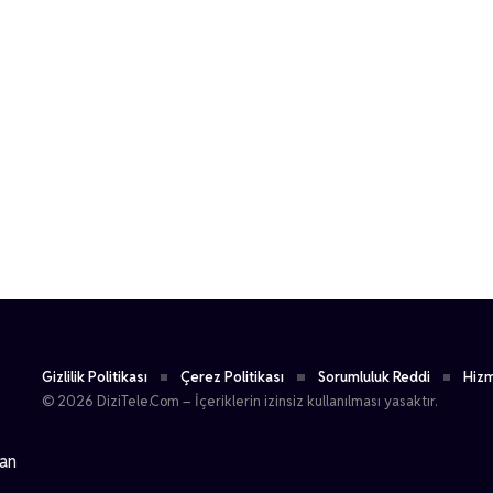
Gizlilik Politikası
Çerez Politikası
Sorumluluk Reddi
Hizm
© 2026 DiziTele.Com – İçeriklerin izinsiz kullanılması yasaktır.
dan