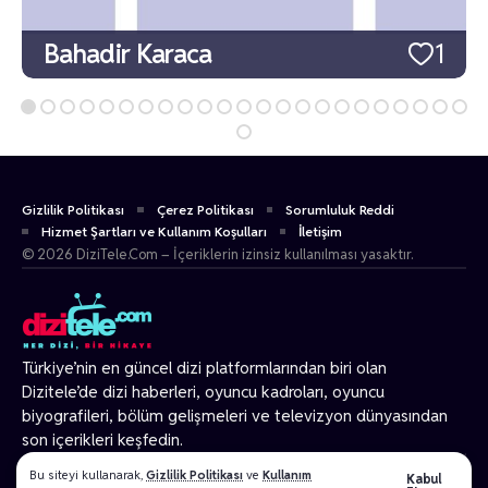
Bahadir Karaca
1
Gizlilik Politikası
Çerez Politikası
Sorumluluk Reddi
Hizmet Şartları ve Kullanım Koşulları
İletişim
© 2026 DiziTele.Com – İçeriklerin izinsiz kullanılması yasaktır.
Türkiye’nin en güncel dizi platformlarından biri olan
Dizitele
’de dizi haberleri, oyuncu kadroları, oyuncu
biyografileri, bölüm gelişmeleri ve televizyon dünyasından
son içerikleri keşfedin.
© 2026 Tüm Hakları Gizlidir.
Bu siteyi kullanarak,
Gizlilik Politikası
ve
Kullanım
Kabul