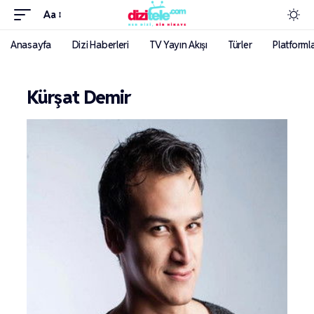
Aa
Anasayfa
Dizi Haberleri
TV Yayın Akışı
Türler
Platforml
Kürşat Demir