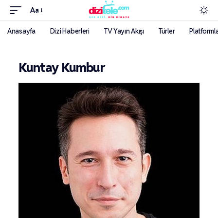
Aa
Anasayfa
Dizi Haberleri
TV Yayın Akışı
Türler
Platforml
Kuntay Kumbur