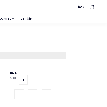
Aa
KKIMIZDA
İLETIŞIM
Diziler
Gibi
1