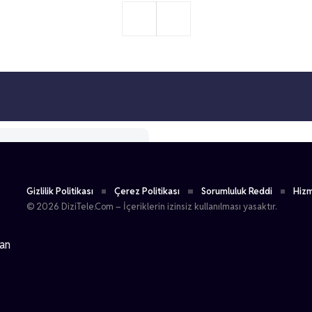
Gizlilik Politikası
Çerez Politikası
Sorumluluk Reddi
Hizm
© 2026 DiziTele.Com – İçeriklerin izinsiz kullanılması yasaktır.
dan