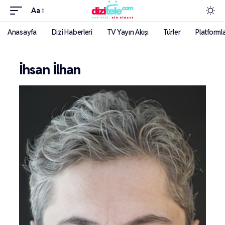
Aa
Anasayfa
Dizi Haberleri
TV Yayın Akışı
Türler
Platforml
İhsan İlhan