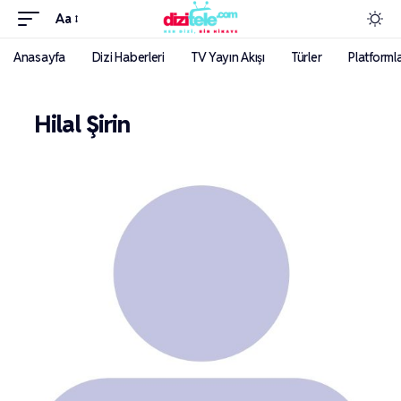
Aa
Anasayfa
Dizi Haberleri
TV Yayın Akışı
Türler
Platforml
Hilal Şirin