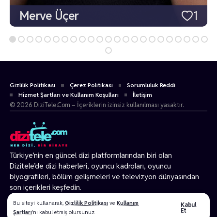
Merve Üçer
1
Gizlilik Politikası
Çerez Politikası
Sorumluluk Reddi
Hizmet Şartları ve Kullanım Koşulları
İletişim
© 2026 DiziTele.Com – İçeriklerin izinsiz kullanılması yasaktır.
Türkiye’nin en güncel dizi platformlarından biri olan
Dizitele
’de dizi haberleri, oyuncu kadroları, oyuncu
biyografileri, bölüm gelişmeleri ve televizyon dünyasından
son içerikleri keşfedin.
© 2026 Tüm Hakları Gizlidir.
Bu siteyi kullanarak,
Gizlilik Politikası
ve
Kullanım
Kabul
Et
Şartları
'nı kabul etmiş olursunuz.