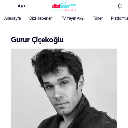
Aa
Anasayfa
Dizi Haberleri
TV Yayın Akışı
Türler
Platforml
Gurur Çiçekoğlu