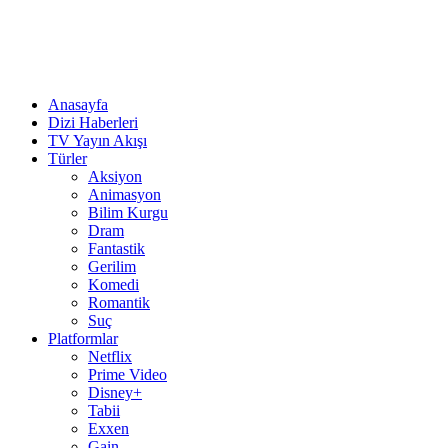
Anasayfa
Dizi Haberleri
TV Yayın Akışı
Türler
Aksiyon
Animasyon
Bilim Kurgu
Dram
Fantastik
Gerilim
Komedi
Romantik
Suç
Platformlar
Netflix
Prime Video
Disney+
Tabii
Exxen
Gain