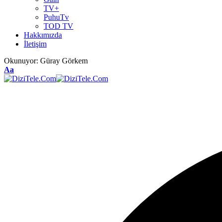
TV+
PuhuTv
TOD TV
Hakkımızda
İletişim
Okunuyor:
Güray Görkem
Aa