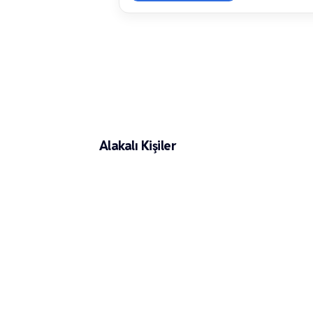
Merve Üçer
Alakalı Kişiler