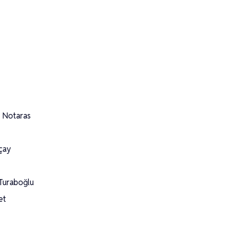
– Notaras
açay
 Turaboğlu
et