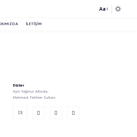
Aa
KKIMIZDA
İLETIŞIM
Diziler
Aynı Yağmur Altında
Mehmed: Fetihler Sultanı
1