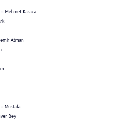
) – Mehmet Karaca
ürk
demir Atman
n
im
 – Mustafa
nver Bey