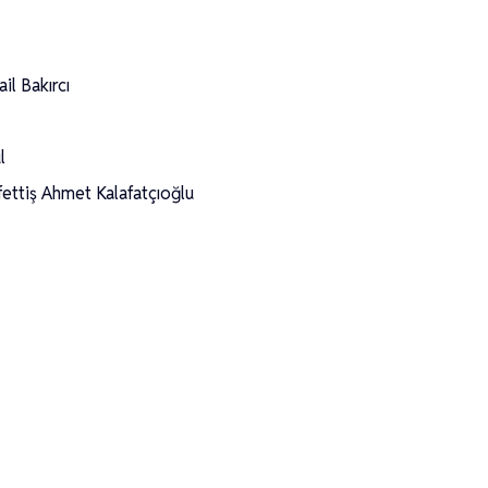
l Bakırcı
l
ettiş Ahmet Kalafatçıoğlu