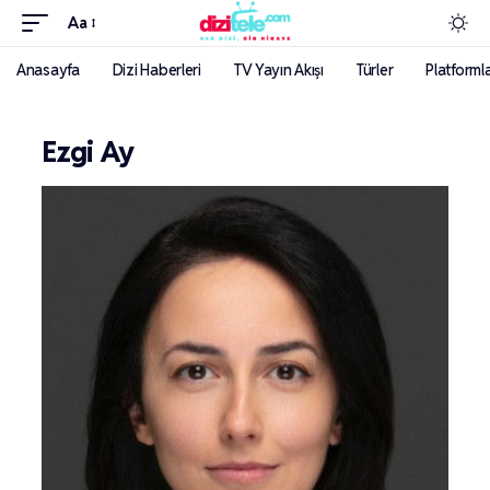
Aa
Anasayfa
Dizi Haberleri
TV Yayın Akışı
Türler
Platforml
Ezgi Ay