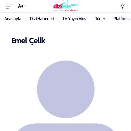
Aa
Anasayfa
Dizi Haberleri
TV Yayın Akışı
Türler
Platforml
Emel Çelik