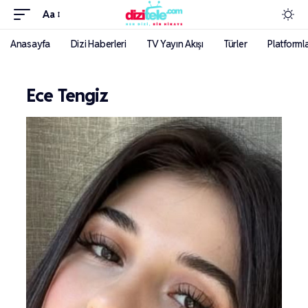
Aa
Anasayfa
Dizi Haberleri
TV Yayın Akışı
Türler
Platforml
Ece Tengiz